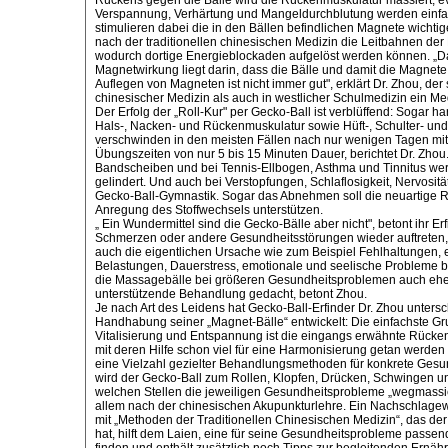
Rückens gegen die Bälle wird die Rückenmuskulatur massiert; 
Verspannung, Verhärtung und Mangeldurchblutung werden einfa
stimulieren dabei die in den Bällen befindlichen Magnete wichti
nach der traditionellen chinesischen Medizin die Leitbahnen der
wodurch dortige Energieblockaden aufgelöst werden können. „D
Magnetwirkung liegt darin, dass die Bälle und damit die Magnete 
Auflegen von Magneten ist nicht immer gut", erklärt Dr. Zhou, der s
chinesischer Medizin als auch in westlicher Schulmedizin ein Med
Der Erfolg der „Roll-Kur" per Gecko-Ball ist verblüffend: Sogar 
Hals-, Nacken- und Rückenmuskulatur sowie Hüft-, Schulter- u
verschwinden in den meisten Fällen nach nur wenigen Tagen mit
Übungszeiten von nur 5 bis 15 Minuten Dauer, berichtet Dr. Zho
Bandscheiben und bei Tennis-Ellbogen, Asthma und Tinnitus wer
gelindert. Und auch bei Verstopfungen, Schlaflosigkeit, Nervosität
Gecko-Ball-Gymnastik. Sogar das Abnehmen soll die neuartige 
Anregung des Stoffwechsels unterstützen.
„ Ein Wundermittel sind die Gecko-Bälle aber nicht", betont ihr E
Schmerzen oder andere Gesundheitsstörungen wieder auftreten, 
auch die eigentlichen Ursache wie zum Beispiel Fehlhaltungen, 
Belastungen, Dauerstress, emotionale und seelische Probleme b
die Massagebälle bei größeren Gesundheitsproblemen auch ehe
unterstützende Behandlung gedacht, betont Zhou.
Je nach Art des Leidens hat Gecko-Ball-Erfinder Dr. Zhou unters
Handhabung seiner „Magnet-Bälle“ entwickelt: Die einfachste G
Vitalisierung und Entspannung ist die eingangs erwähnte Rück
mit deren Hilfe schon viel für eine Harmonisierung getan werden
eine Vielzahl gezielter Behandlungsmethoden für konkrete Ges
wird der Gecko-Ball zum Rollen, Klopfen, Drücken, Schwingen u
welchen Stellen die jeweiligen Gesundheitsprobleme „wegmassiert
allem nach der chinesischen Akupunkturlehre. Ein Nachschlage
mit „Methoden der Traditionellen Chinesischen Medizin“, das der c
hat, hilft dem Laien, eine für seine Gesundheitsprobleme pass