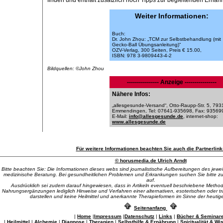
finden und enthält zusätzlich noch Tipps zur begleitenden Ernäh
Weiter Informationen:
Buch:
Dr. John Zhou: „TCM zur Selbstbehandlung (mit
Gecko-Ball Übungsanleitung)“
OZV-Verlag, 300 Seiten, Preis € 15.00,
ISBN: 978 3-9809443-4-2
Bildquellen: ©John Zhou
---------------- Anzeige ----------------
Nähere Infos:
„allesgesunde-Versand“, Otto-Raupp-Str. 5, 793
Emmendingen, Tel: 07641-935698, Fax: 93569
E-Mail:
info@allesgesunde.de
, internet-shop:
www.allesgesunde.de
Für weitere Informationen beachten Sie auch die Partnerlink
© horusmedia.de Ulrich Arndt
Bitte beachten Sie: Die Informationen dieses webs sind journalistische Aufbereitungen des jew
medizinische Beratung. Bei gesundheitlichen Problemen und Erkrankungen suchen Sie bitte zuer
auf.
Ausdrücklich sei zudem darauf hingewiesen, dass in Artikeln eventuell beschriebene Methode
Nahrungsergänzungen lediglich Hinweise und Verfahren einer alternativen, esoterischen oder tr
darstellen und keine Heilmittel und anerkannte Therapieformen im Sinne der heutig
Seitenanfang
|
Home
|
Impressum
|
Datenschutz
|
Links
|
Bücher & Seminar
|
Heilmittel
|
Alchemie
|
Diagnose
|
Therapien
|
Selbsthilfe & Ernährung
|
Spiritualität & W