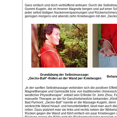
Ganz einfach und doch verblüffend wirksam: Durch die Selbstma
Gummi-Kugeln, die im Inneren Magnete bergen und auf einer Sch
jeder selbst lästigen Nackenverspannungen und Rückenschmer
genügen morgens und abends zehn Kniebeugen mit den „Gecko-
Grundübung der Selbstmassage:
Behand
„Gecko-Ball“-Rollen an der Wand per Kniebeugen
„In der sanften Selbstmassage verbinden sich die positiven Effek
Magnettherapie und Gymnastik bzw. von traditioneller chinesisc
westlicher Physiotherapie", erklärt sein Erfinder Dr. John Zhou, F
manuelle Therapie an der für Ganzheitsmedizin bekannten „Klinik
Bad Pyrmont. „Gecko-Ball" nannte er die Massage-Kugeln, denn 
senkrechte Wand hinauf- und herunterklettert, lässt man auch di
rollen: Dazu platziert man sie links und rechts neben der Wirbels
Rücken gegen die Wand und führt einfach ein paar Kniebeugen 