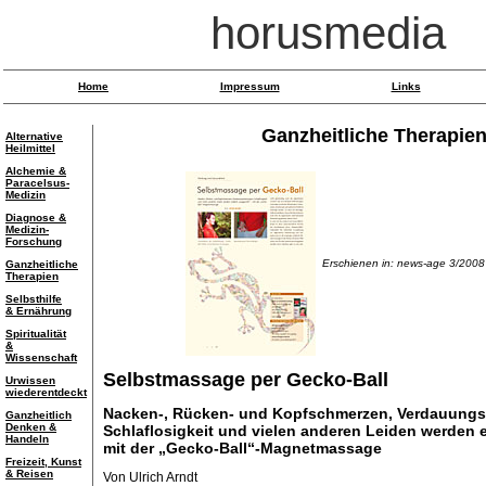
horusmedia
Home
Impressum
Links
Ganzheitliche Therapie
Alternative
Heilmittel
Alchemie &
Paracelsus-
Medizin
Diagnose &
Medizin-
Forschung
Erschienen in: news-age 3/2008
Ganzheitliche
Therapien
Selbsthilfe
& Ernährung
Spiritualität
&
Wissenschaft
Selbstmassage per Gecko-Ball
Urwissen
wiederentdeckt
Nacken-, Rücken- und Kopfschmerzen, Verdauungs
Ganzheitlich
Denken &
Schlaflosigkeit und vielen anderen Leiden werden e
Handeln
mit der „Gecko-Ball“-Magnetmassage
Freizeit, Kunst
& Reisen
Von Ulrich Arndt