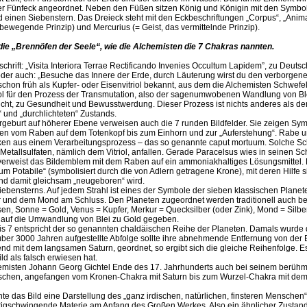
Fünfeck angeordnet. Neben den Füßen sitzen König und Königin mit den Symbole
d einen Siebenstern. Das Dreieck steht mit den Eckbeschriftungen „Corpus“, „Anima“
s bewegende Prinzip) und Mercurius (= Geist, das vermittelnde Prinzip).
ie „Brennöfen der Seele“, wie die Alchemisten die 7 Chakras nannten.
chrift: „Visita Interiora Terrae Rectificando Invenies Occultum Lapidem”, zu Deuts
oder auch: „Besuche das Innere der Erde, durch Läuterung wirst du den verborgen
chon früh als Kupfer- oder Eisenvitriol bekannt, aus dem die Alchemisten Schwefe
ymbol für den Prozess der Transmutation, also der sagenumwobenen Wandlung von B
t, zu Gesundheit und Bewusstwerdung. Dieser Prozess ist nichts anderes als de
“ und „durchlichteten“ Zustands.
geburt auf höherer Ebene verweisen auch die 7 runden Bildfelder. Sie zeigen Sym
en vom Raben auf dem Totenkopf bis zum Einhorn und zur „Auferstehung“. Rabe un
ken aus einem Verarbeitungsprozess – das so genannte caput mortuum. Solche Sch
etallsulfaten, nämlich dem Vitriol, anfallen. Gerade Paracelsus wies in seinen Sch
erweist das Bildemblem mit dem Raben auf ein ammoniakhaltiges Lösungsmittel. D
Potabile“ (symbolisiert durch die von Adlern getragene Krone), mit deren Hilfe s
d damit gleichsam „neugeboren“ wird.
 Siebensterns. Auf jedem Strahl ist eines der Symbole der sieben klassischen Pla
ur und dem Mond am Schluss. Den Planeten zugeordnet werden traditionell auch be
 Eisen, Sonne = Gold, Venus = Kupfer, Merkur = Quecksilber (oder Zink), Mond = Silb
o auf die Umwandlung von Blei zu Gold gegeben.
 7 entspricht der so genannten chaldäischen Reihe der Planeten. Damals wurde di
 3000 Jahren aufgestellte Abfolge sollte ihre abnehmende Entfernung von der E
d mit dem langsamen Saturn, geordnet, so ergibt sich die gleiche Reihenfolge. Es 
d als falsch erwiesen hat.
emisten Johann Georg Gichtel Ende des 17. Jahrhunderts auch bei seinem berühm
nschen, angefangen vom Kronen-Chakra mit Saturn bis zum Wurzel-Chakra mit dem
e das Bild eine Darstellung des „ganz irdischen, natürlichen, finsteren Menschen“.
drigschwingende Materie am Anfang des Großen Werkes. Also ein ähnlicher Zustand 