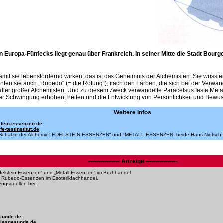
 Europa-Fünfecks liegt genau über Frankreich. In seiner Mitte die Stadt Bour
mit sie lebensfördernd wirken, das ist das Geheimnis der Alchemisten. Sie wussten
en sie auch „Rubedo“ (= die Rötung“), nach den Farben, die sich bei der Verwa
aller großer Alchemisten. Und zu diesem Zweck verwandelte Paracelsus feste Metalle u
ner Schwingung erhöhen, heilen und die Entwicklung von Persönlichkeit und Bewuss
Weitere Infos
tein-essenzen.de
fe-testinstitut.de
t, "Schätze der Alchemie: EDELSTEIN-ESSENZEN" und "METALL-ESSENZEN, beide Hans-Nietsch-Ve
---------------- Anzeige ----------------
elstein-Essenzen“ und „Metall-Essenzen“ im Buchhandel
e Rubedo-Essenzen im Esoterikfachhandel.
zugsquellen bei:
sunde.de
lesgesunde.de