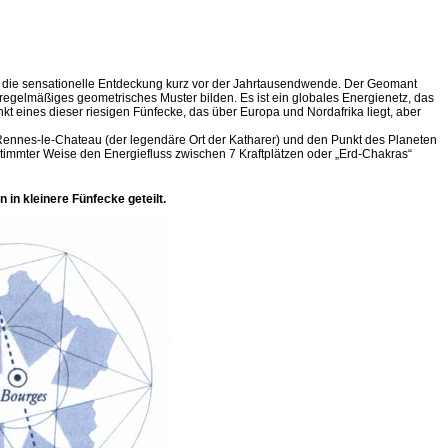
ar die sensationelle Entdeckung kurz vor der Jahrtausendwende. Der Geomant
 regelmäßiges geometrisches Muster bilden. Es ist ein globales Energienetz, das
t eines dieser riesigen Fünfecke, das über Europa und Nordafrika liegt, aber
i Rennes-le-Chateau (der legendäre Ort der Katharer) und den Punkt des Planeten
estimmter Weise den Energiefluss zwischen 7 Kraftplätzen oder „Erd-Chakras“
in kleinere Fünfecke geteilt.