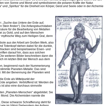
n von Sonne und Mond und symbolisieren die polaren Kräfte der Natur.
 und „Spiritus“ für die Dreiheit von Körper, Geist und Seele oder in der Alchemie
ch: „Suche das Untere der Erde auf,
en Stein finden“). Die Anfangsbuchstaben
lsäure für die Bearbeitung von Metallen
lei zu Gold, und auf den Menschen
r mythische Weg zum Heiligen Gral, denn
bole aus der Arbeit am Großen Werk, also
d Totenkopf stehen dabei für die dunkle,
lacken sind beispielsweise Eisen- und
riften darauf hin, dass aus solchen
ie weiteren Bilder beschreiben dann die
ich im letzten Bild der Mensch aus dem
neten, beginnend nach der Nummerierung
stimmte Planeten-Metalle: Das sind
er. Mit der Benennung der Planeten wird
e Erde als Mittelpunkt der
rde angeben. Verblüffend ist: Werden die
ist also eine durchaus sinnvolle
ten „Planeten-Menschen“ abgebildet. Sie
 Mond. Die Alchemisten nannte die
 Diese schwarze Schraffierung steht für
wie im Vitriol-Siebenstern der Anfang