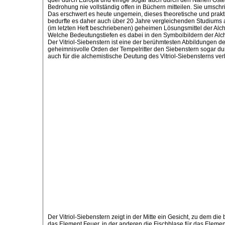
quer durch Europa und einige sogar auch durch den Nahen Osten 
Bedrohung nie vollständig offen in Büchern mitteilen. Sie umsch
Das erschwert es heute ungemein, dieses theoretische und prakt
bedurfte es daher auch über 20 Jahre vergleichenden Studiums alt
(im letzten Heft beschriebenen) geheimen Lösungsmittel der Alch
Welche Bedeutungstiefen es dabei in den Symbolbildern der Alche
Der Vitriol-Siebenstern ist eine der berühmtesten Abbildungen d
geheimnisvolle Orden der Tempelritter den Siebenstern sogar d
auch für die alchemistische Deutung des Vitriol-Siebensterns ver
Der Vitriol-Siebenstern zeigt in der Mitte ein Gesicht, zu dem di
das Element Feuer, in der anderen die Fischblase für das Element