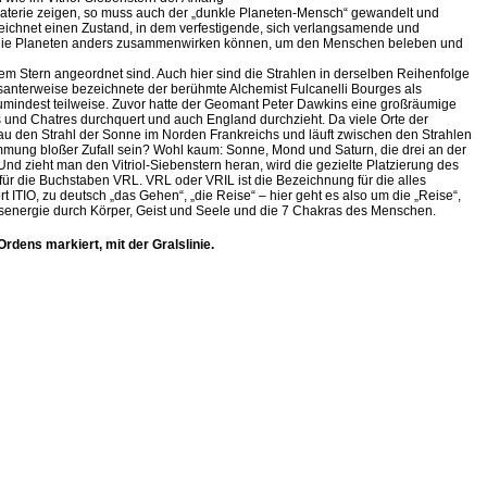
Materie zeigen, so muss auch der „dunkle Planeten-Mensch“ gewandelt und
eichnet einen Zustand, in dem verfestigende, sich verlangsamende und
ie die Planeten anders zusammenwirken können, um den Menschen beleben und
inem Stern angeordnet sind. Auch hier sind die Strahlen in derselben Reihenfolge
ssanterweise bezeichnete der berühmte Alchemist Fulcanelli Bourges als
zumindest teilweise. Zuvor hatte der Geomant Peter Dawkins eine großräumige
es und Chatres durchquert und auch England durchzieht. Da viele Orte der
enau den Strahl der Sonne im Norden Frankreichs und läuft zwischen den Strahlen
timmung bloßer Zufall sein? Wohl kaum: Sonne, Mond und Saturn, die drei an der
Und zieht man den Vitriol-Siebenstern heran, wird die gezielte Platzierung des
für die Buchstaben VRL. VRL oder VRIL ist die Bezeichnung für die alles
ITIO, zu deutsch „das Gehen“, „die Reise“ – hier geht es also um die „Reise“,
ensenergie durch Körper, Geist und Seele und die 7 Chakras des Menschen.
dens markiert, mit der Gralslinie.