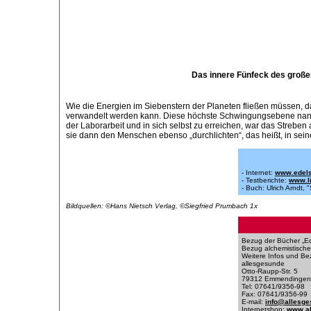
Das innere Fünfeck des großen
Wie die Energien im Siebenstern der Planeten fließen müssen, da
verwandelt werden kann. Diese höchste Schwingungsebene nannt
der Laborarbeit und in sich selbst zu erreichen, war das Streben 
sie dann den Menschen ebenso „durchlichten“, das heißt, in sei
- Internet:
www.edels
- Testberichte:
www.li
- Buch: Ulrich Arnd
Bildquellen: ©Hans Nietsch Verlag, ©Siegfried Prumbach 1x
Bezug der Bücher „Ed
Bezug alchemistisch
Weitere Infos und Be
allesgesunde
Otto-Raupp-Str. 5
79312 Emmendingen
Tel: 07641/9356-98
Fax: 07641/9356-99
E-mail:
info@allesge
Internetshop:
www.al