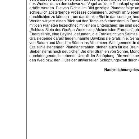
des Werkes durch den schwarzen Vogel auf dem Totenkopf symbol
erhöht werden. Die von Gichtel im Bild gezeigte Planetenfolge 
schließlich absterbende Prozesse dominieren. Sowohl im Siebe
durchlichten zu können – um das dunkle Blei in das sonnige, h
Werfen wir jetzt einen Blick auf den Templer-Siebenstern in Fran
mit den Planeten bezeichnet, mit einem Unterschied: sie sind ge
„Schluss-Stein des Großen Werkes der Alchemisten Europas“, ohne
Energielinie, eine Leyline, gefunden, die Frankreich von Sainte
Gralslegende darauf liegen, nannte Dawkins sie Gralslinie. Genau
von Saturn und Mond im Süden ins Mittelmeer. Wohlgemerkt: in de
Gralslinie stehenden Planetenstrahlen, stehen auch für die Dreihe
Siebensterns noch deutlicher. Die drei Strahlen von Sonne, Mond
durchdringende, belebende Urkraft der Schöpfung. Die verbleiben
den Weg bzw. den Fluss der universellen Schöpfungskraft durch 
Nachzeichnung des 