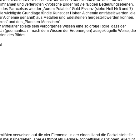
n Kirchenmänner zu entziehen. Ihr Wissen aber konnten sie unter dieser
imnamen und verfertigten kryptische Bilder mit vielfältigen Bedeutungsebenen.
 des Paracelsus wie der „Aurum Potabile“ Gold-Essenz (siehe Heft Nr.6 und 7)
ie wichtigste Grundlage für die Kunst der Hohen Alchemie enträtselt werden: die
der Alchemie genannt) aus Metallen und Edelsteinen hergestellt werden können.
terns“ und des „Planeten-Menschen“:
Mittelalter spielte sein verborgenes Wissen eine so große Rolle, dass der
isch (geomantisch = nach dem Wissen der Erdenergien) ausgeklügelte Weise, die
nten des Bildes.
el
mitäten verweisen auf die vier Elemente: In der einen Hand die Fackel steht für
rd meist übersehen, aber es thront als Hermes-Doppelflügel ganz oben. Alle fünf