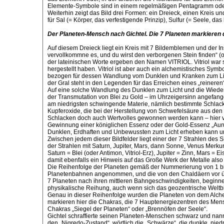
Elemente-Symbole sind in einem regelmäßigen Pentagramm oder 
Weiterhin zeigt das Bild drei Formen: ein Dreieck, einen Kreis un
für Sal (= Körper, das verfestigende Prinzip), Sulfur (= Seele, da
Der Planeten-Mensch nach Gichtel. Die 7 Planeten markieren d
Auf diesem Dreieck liegt ein Kreis mit 7 Bildemblemen und der Ins
vervollkommne es, und du wirst den verborgenen Stein finden“ (
der lateinischen Worte ergeben den Namen VITRIOL. Vitriol war s
hergestellt haben. Vitriol ist aber auch ein alchemistisches S
bezogen für dessen Wandlung vom Dunklen und Kranken zum Lich
der Gral steht in den Legenden für das Erreichen eines „reineren
Auf eine solche Wandlung des Dunklen zum Licht und die Wieder
der Transmutation von Blei zu Gold – im Uhrzeigersinn angefang
am niedrigsten schwingende Materie, nämlich bestimmte Schlac
Kupferoxide, die bei der Herstellung von Schwefelsäure aus den M
Schlacken doch auch Wertvolles gewonnen werden kann – hier v
Gewinnung einer königlichen Essenz oder der Gold-Essenz „Aurum 
Dunklen, Erdhaften und Unbewussten zum Licht erheben kann un
Zwischen jedem dieser Bildfelder liegt einer der 7 Strahlen des
der Strahlen mit Saturn, Jupiter, Mars, dann Sonne, Venus Merk
Saturn = Blei (oder Antimon, Vitriol-Erz), Jupiter = Zinn, Mars =
damit ebenfalls ein Hinweis auf das Große Werk der Metalle als
Die Reihenfolge der Planeten gemäß der Nummerierung von 1 bis
Planetenbahnen angenommen, und die von den Chaldäern vor über
7 Planeten nach ihren mittleren Bahngeschwindigkeiten, beginnen
physikalische Reihung, auch wenn sich das geozentrische Weltbil
Genau in dieser Reihenfolge wurden die Planeten von dem Alch
markieren hier die Chakras, die 7 Hauptenergiezentren des Me
Chakras „Siegel der Planeten“ oder „Brennöfen der Seele“.
Gichtel schraffierte seinen Planeten-Menschen schwarz und nannt
den „Nigredo-Zustand“, wörtlich die „Schwärze“, die dunkle, nie