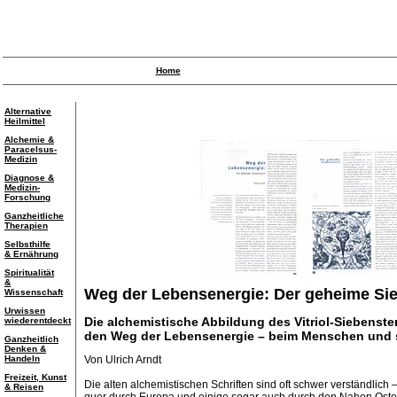
Home
Alternative
Heilmittel
Alchemie &
Paracelsus-
Medizin
Diagnose &
Medizin-
Forschung
Ganzheitliche
Therapien
Selbsthilfe
& Ernährung
Spiritualität
&
Weg der Lebensenergie: Der geheime Si
Wissenschaft
Urwissen
Die alchemistische Abbildung des Vitriol-Siebenste
wiederentdeckt
den Weg der Lebensenergie – beim Menschen und s
Ganzheitlich
Denken &
Handeln
Von Ulrich Arndt
Freizeit, Kunst
Die alten alchemistischen Schriften sind oft schwer verständlich
& Reisen