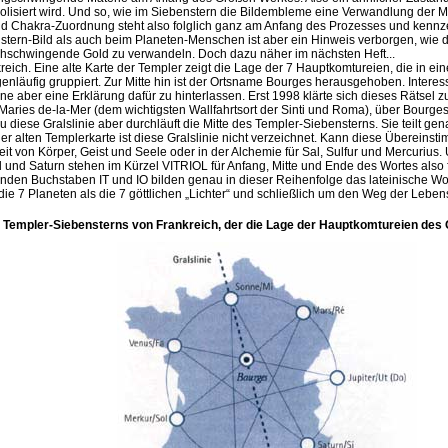
isiert wird. Und so, wie im Siebenstern die Bildembleme eine Verwandlung der 
und Chakra-Zuordnung steht also folglich ganz am Anfang des Prozesses und kennz
nstern-Bild als auch beim Planeten-Menschen ist aber ein Hinweis verborgen, w
ochschwingende Gold zu verwandeln. Doch dazu näher im nächsten Heft...
kreich. Eine alte Karte der Templer zeigt die Lage der 7 Hauptkomtureien, die in e
genläufig gruppiert. Zur Mitte hin ist der Ortsname Bourges herausgehoben. Intere
 aber eine Erklärung dafür zu hinterlassen. Erst 1998 klärte sich dieses Rätsel 
s Maries de-la-Mer (dem wichtigsten Wallfahrtsort der Sinti und Roma), über Bourg
 diese Gralslinie aber durchläuft die Mitte des Templer-Siebensterns. Sie teilt g
r alten Templerkarte ist diese Gralslinie nicht verzeichnet. Kann diese Übereins
it von Körper, Geist und Seele oder in der Alchemie für Sal, Sulfur und Mercurius. 
 und Saturn stehen im Kürzel VITRIOL für Anfang, Mitte und Ende des Wortes also 
den Buchstaben IT und IO bilden genau in dieser Reihenfolge das lateinische Wort 
die 7 Planeten als die 7 göttlichen „Lichter“ und schließlich um den Weg der Leb
Templer-Siebensterns von Frankreich, der die Lage der Hauptkomtureien des Or