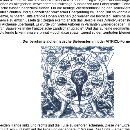
und Nordafrika, um sich der Gier der Fürsten und der Engstirnigkeit der damalige
rieben es allegorisch, verwendeten für wichtige Substanzen und Laborschritte Gehe
ische Wissen nachzuvollziehen. Für die heutige Wiederentdeckung der Heilelixiere
er Schriften und gleichzeitiger praktischer Überprüfung im Labor. Nur so konnte d
emie, mit deren Hilfe erst die Hohen Arkanen (so werden die höchsten Heilmittel 
mie zu entschlüsseln gilt, zeigen exemplarisch das Beispiel des „Vitriol-Siebens
er Alchemie überhaupt. Er wurde von vielen Autoren in Varianten wiedergegeben. Im 
urch Bauwerke in die französische Landschaft „prägte“. Und das auf eine geomant
blüffende Erkenntnisse erbringt – doch dazu später, zuerst zu den zentralen Eleme
Der berühmte alchemistische Siebenstern mit der VITRIOL-Form
e beiden Hände links und rechts und die Füße zu gehören scheinen. Diese vier Extre
 Luft, ein Fuß steht auf der Erde und der andere im Wasser. Das fünfte Element wi