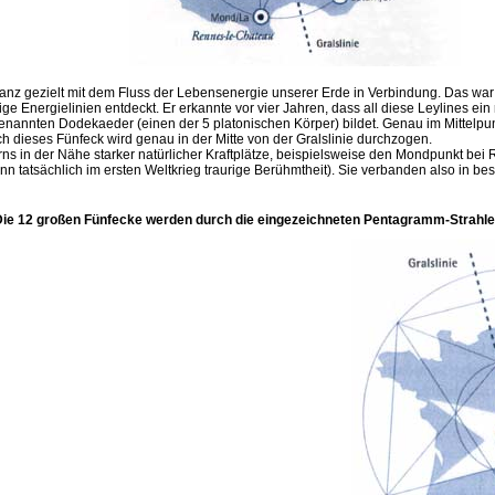
 ganz gezielt mit dem Fluss der Lebensenergie unserer Erde in Verbindung. Das w
 Energielinien entdeckt. Er erkannte vor vier Jahren, dass all diese Leylines ein
enannten Dodekaeder (einen der 5 platonischen Körper) bildet. Genau im Mittelpunk
h dieses Fünfeck wird genau in der Mitte von der Gralslinie durchzogen.
erns in der Nähe starker natürlicher Kraftplätze, beispielsweise den Mondpunkt be
nn tatsächlich im ersten Weltkrieg traurige Berühmtheit). Sie verbanden also in b
Die 12 großen Fünfecke werden durch die eingezeichneten Pentagramm-Strahlen 