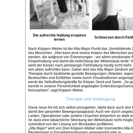
Die aufrechte Haltung erspüren
Schmerzen durch Fehl
lernen
Nach Köppen-Weber ist der Alta-Major-Punkt das „formbildende 
des Menschen. „Hier kann jene innere Instanz des Menschen a
werden, die aufgrund von Erinnerungen - vor allem emotionaler Ar
Körperhaltung und damit die Aufrichtung der Wirbelsäule lenkt." A
weiß der Körper nach jahrelanger Fehlhaltung häufig nicht mehr, 
von allein aufrichten kann. Daher wird das Alta-Major-Zentrum w
Therapie durch bestimmte gezielte Bewegungen, Abtasten, eige
Beobachten und Einfühlen sowie durch Visualisationen angeregt
weckt die Selbstheilungskräfte für Körper, Geist und Seele. „So ge
bereits in unserer Persönlichkeit angelegten Entwicklungschanc
freizusetzen", sagt Köppen-Weber.
Therapie und Vorbeugung
Diese neue Art mit sich selbst umzugehen, stärkt dann auch de
damit den gesamten Bewegungsapparat. Auch wer durch angeb
Leiden, Operationen oder andere Ursachen körperlich so stark e
ist, dass eine tatsächliche Streckung der Wirbelsäule nicht möglic
zumindest von der Lösung von Blockaden profitieren.
„Alta Major" wird von Divo Köppen-Weber oder lizensierten Alta-
Beraterinnen in Einzelbehandlungen angewendet oder in