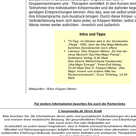
Gruppenseminaren und - Therapien vermittelt. In den Kursen ler
Teilnehmer ihre individuellen Körpermuster und die dahinter lie
geistigen Entsprechungen kennen. Also das, was sie selbst unb
ihre Körpersprache zum Ausdruck bringen. Durch diese Körper- 
Selbsterfahrung kann sich dann jeder, so Köppen-Weber, selbst 
Weise immer weiter aufrichten - innerlich und äußerlich.
Infos und Tipps
TV-Tipp: im Oktober wird in der Sendereihe
„Fliege", ARD, über die Alta-Major-Methode
berichtet (Sendetermin noch offen)
Literatur: Divo Köppen-Weber. „Du bist der
neue Mensch! Das Alta-Major Prinzip",
Goldmann Verlag, 9,90 Mark
Divo Heiche Weber/Ursula Fassbender.
„Alta-Major Energie", Peter-Erd-Verlag,
33,00 Mark Divo H. Köppen-Weber. „Alta
Major. Innere und äußere Hilfe bei
Rückenschmerzen", Econ TbVerlag, 14,90
Mark
Bildquellen: ©Divo Köppen-Weber
Für weitere Informationen beachten Sie auch die Partnerlinks
© horusmedia.de Ulrich Arndt
Bitte beachten Sie: Die Informationen dieses webs sind journalistische Aufbereitungen des je
und ersetzen keine medizinische Beratung. Bei gesundheitlichen Problemen und Erkrankung
bitte zuerst einen Arzt oder Heilpraktiker auf.
Ausdrücklich sei zudem darauf hingewiesen, dass in Artikeln eventuell beschriebene Methode
Hilfsmittel und Nahrungsergänzungen lediglich Hinweise und Verfahren einer alternativen, eso
traditionellen Erfahrungs-Heilkunde darstellen und keine Heilmittel und anerkannte Therapiefor