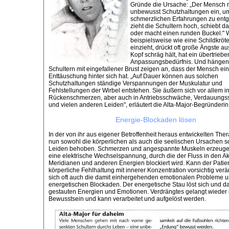
Gründe die Ursache: „Der Mensch 
unbewusst Schutzhaltungen ein, u
schmerzlichen Erfahrungen zu entg
zieht die Schultern hoch, schiebt d
oder macht einen runden Buckel." 
beispielsweise wie eine Schildkröt
einzieht, drückt oft große Ängste a
Kopf schräg hält, hat ein übertrieb
Anpassungsbedürfnis. Und hänge
Schultern mit eingefallener Brust zeigen an, dass der Mensch ei
Enttäuschung hinter sich hat. „Auf Dauer können aus solchen
Schutzhaltungen ständige Verspannungen der Muskulatur und
Fehlstellungen der Wirbel entstehen. Sie äußern sich vor allem i
Rückenschmerzen, aber auch in Antriebsschwäche, Verdauungs
und vielen anderen Leiden", erläutert die Alta-Major-Begründerin
Energie-Blockaden lösen
In der von ihr aus eigener Betroffenheit heraus entwickelten The
nun sowohl die körperlichen als auch die seelischen Ursachen s
Leiden behoben. Schmerzen und angespannte Muskeln erzeuge
eine elektrische Wechselspannung, durch die der Fluss in den A
Meridianen und anderen Energien blockiert wird. Kann der Patie
körperliche Fehlhaltung mit innerer Konzentration vorsichtig ver
sich oft auch die damit einhergehenden emotionalen Probleme 
energetischen Blockaden. Der energetische Stau löst sich und da
gestauten Energien und Emotionen. Verdrängtes gelangt wieder 
Bewusstsein und kann verarbeitet und aufgelöst werden.