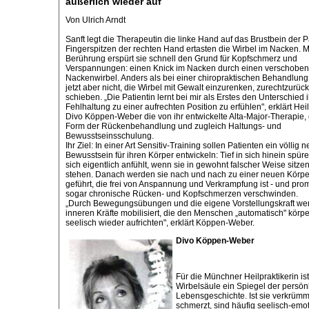
äußerlich wieder auf
Von Ulrich Arndt
Sanft legt die Therapeutin die linke Hand auf das Brustbein der Pa
Fingerspitzen der rechten Hand ertasten die Wirbel im Nacken. Mi
Berührung erspürt sie schnell den Grund für Kopfschmerz und
Verspannungen: einen Knick im Nacken durch einen verschobe
Nackenwirbel. Anders als bei einer chiropraktischen Behandlung
jetzt aber nicht, die Wirbel mit Gewalt einzurenken, zurechtzurüc
schieben. „Die Patientin lernt bei mir als Erstes den Unterschied i
Fehlhaltung zu einer aufrechten Position zu erfühlen", erklärt Heil
Divo Köppen-Weber die von ihr entwickelte Alta-Major-Therapie, 
Form der Rückenbehandlung und zugleich Haltungs- und
Bewusstseinsschulung.
Ihr Ziel: In einer Art Sensitiv-Training sollen Patienten ein völlig 
Bewusstsein für ihren Körper entwickeln: Tief in sich hinein spüre
sich eigentlich anfühlt, wenn sie in gewohnt falscher Weise sitze
stehen. Danach werden sie nach und nach zu einer neuen Körpe
geführt, die frei von Anspannung und Verkrampfung ist - und pr
sogar chronische Rücken- und Kopfschmerzen verschwinden.
„Durch Bewegungsübungen und die eigene Vorstellungskraft we
inneren Kräfte mobilisiert, die den Menschen „automatisch" körpe
seelisch wieder aufrichten", erklärt Köppen-Weber.
Divo Köppen-Weber
Für die Münchner Heilpraktikerin ist
Wirbelsäule ein Spiegel der persön
Lebensgeschichte. Ist sie verkrümm
schmerzt, sind häufig seelisch-emo