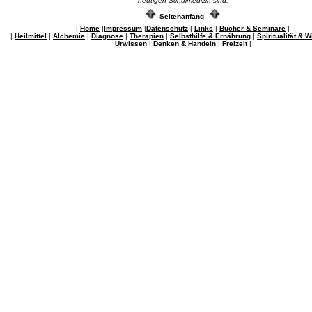
heutigen Schulmedizin sind.
Seitenanfang
|
Home
|
Impressum
|
Datenschutz
|
Links
|
Bücher & Seminare
|
|
Heilmittel
|
Alchemie
|
Diagnose
|
Therapien
|
Selbsthilfe & Ernährung
|
Spiritualität & 
Urwissen
|
Denken & Handeln
|
Freizeit
|