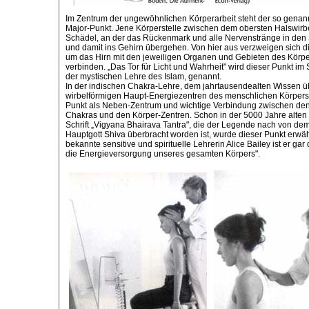
Im Zentrum der ungewöhnlichen Körperarbeit steht der so genann
Major-Punkt. Jene Körperstelle zwischen dem obersten Halswir
Schädel, an der das Rückenmark und alle Nervenstränge in den
und damit ins Gehirn übergehen. Von hier aus verzweigen sich d
um das Hirn mit den jeweiligen Organen und Gebieten des Körpe
verbinden. „Das Tor für Licht und Wahrheit" wird dieser Punkt im
der mystischen Lehre des Islam, genannt.
In der indischen Chakra-Lehre, dem jahrtausendealten Wissen ü
wirbelförmigen Haupt-Energiezentren des menschlichen Körpers, 
Punkt als Neben-Zentrum und wichtige Verbindung zwischen den
Chakras und den Körper-Zentren. Schon in der 5000 Jahre alten
Schrift „Vigyana Bhairava Tantra", die der Legende nach von de
Hauptgott Shiva überbracht worden ist, wurde dieser Punkt erwäh
bekannte sensitive und spirituelle Lehrerin Alice Bailey ist er gar 
die Energieversorgung unseres gesamten Körpers".