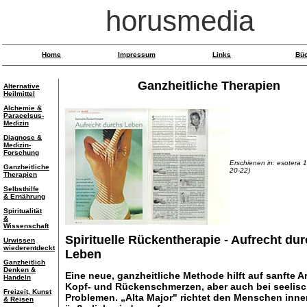
horusmedia
Home
Impressum
Links
Bü
Ganzheitliche Therapien
Alternative
Heilmittel
Alchemie &
Paracelsus-
Medizin
Diagnose &
Medizin-
Forschung
Erschienen in: esotera 
Ganzheitliche
20-22)
Therapien
Selbsthilfe
& Ernährung
Spiritualität
&
Wissenschaft
Spirituelle Rückentherapie - Aufrecht du
Urwissen
wiederentdeckt
Leben
Ganzheitlich
Denken &
Eine neue, ganzheitliche Methode hilft auf sanfte Ar
Handeln
Kopf- und Rückenschmerzen, aber auch bei seelis
Freizeit, Kunst
Problemen. „Alta Major" richtet den Menschen inne
& Reisen